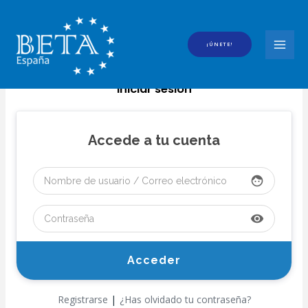
Ir
al
contenido
¡ÚNETE!
MAI
MEN
Iniciar sesión
Accede a tu cuenta
face
visibility
|
Registrarse
¿Has olvidado tu contraseña?