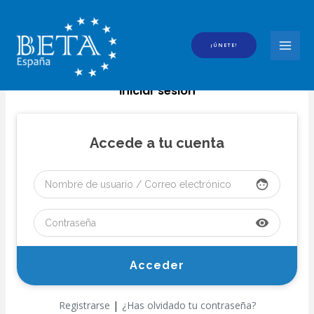
Ir
al
contenido
¡ÚNETE!
MAI
MEN
Iniciar sesión
Accede a tu cuenta
face
visibility
|
Registrarse
¿Has olvidado tu contraseña?