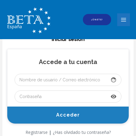
Ir
al
contenido
¡ÚNETE!
MAI
MEN
Iniciar sesión
Accede a tu cuenta
face
visibility
|
Registrarse
¿Has olvidado tu contraseña?