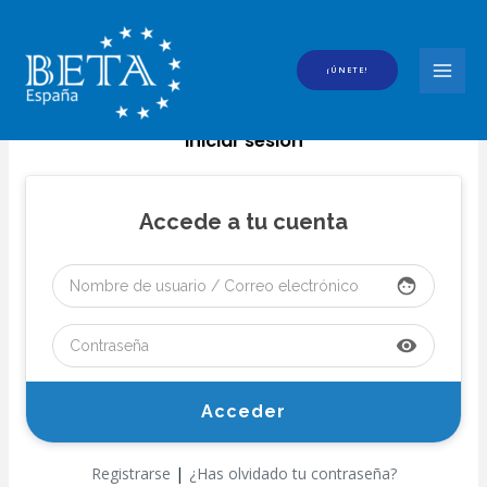
Ir
al
contenido
¡ÚNETE!
MAI
MEN
Iniciar sesión
Accede a tu cuenta
face
visibility
|
Registrarse
¿Has olvidado tu contraseña?