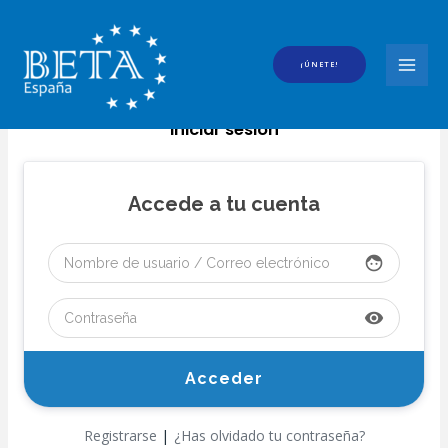
Ir
al
contenido
¡ÚNETE!
MAI
MEN
Iniciar sesión
Accede a tu cuenta
face
visibility
|
Registrarse
¿Has olvidado tu contraseña?