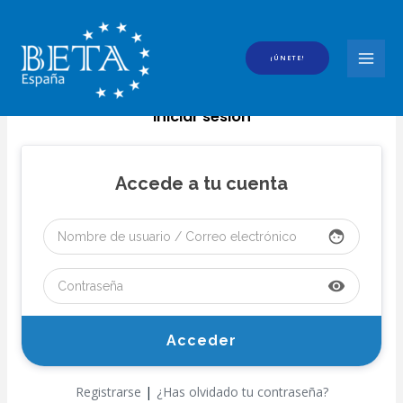
Ir
al
contenido
¡ÚNETE!
MAI
MEN
Iniciar sesión
Accede a tu cuenta
face
visibility
|
Registrarse
¿Has olvidado tu contraseña?