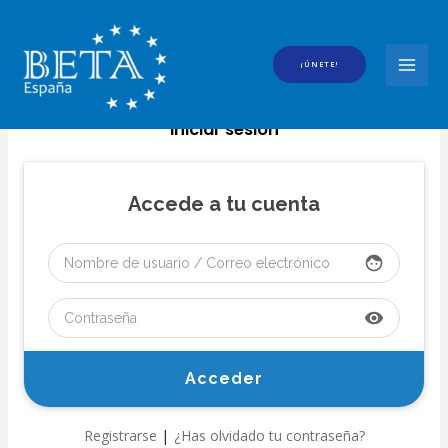
Ir
al
contenido
¡ÚNETE!
MAI
MEN
Iniciar sesión
Accede a tu cuenta
face
visibility
|
Registrarse
¿Has olvidado tu contraseña?