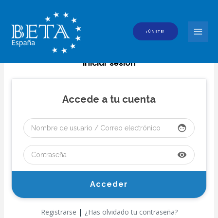
Ir
al
contenido
¡ÚNETE!
MAI
MEN
Iniciar sesión
Accede a tu cuenta
face
visibility
|
Registrarse
¿Has olvidado tu contraseña?