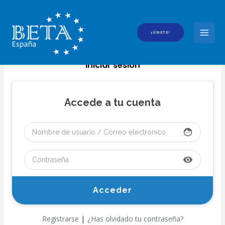
Ir
al
contenido
¡ÚNETE!
MAI
MEN
Iniciar sesión
Accede a tu cuenta
face
visibility
|
Registrarse
¿Has olvidado tu contraseña?