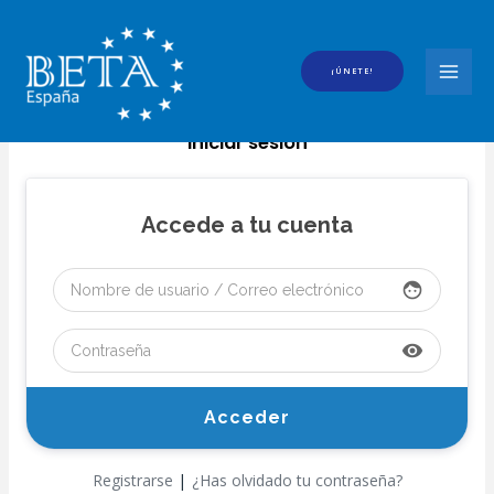
Ir
al
contenido
¡ÚNETE!
MAI
MEN
Iniciar sesión
Accede a tu cuenta
face
visibility
|
Registrarse
¿Has olvidado tu contraseña?