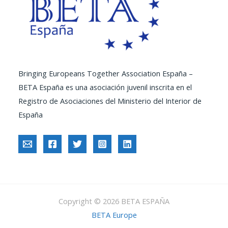
Bringing Europeans Together Association España –
BETA España es una asociación juvenil inscrita en el
Registro de Asociaciones del Ministerio del Interior de
España
Copyright © 2026 BETA ESPAÑA
BETA Europe