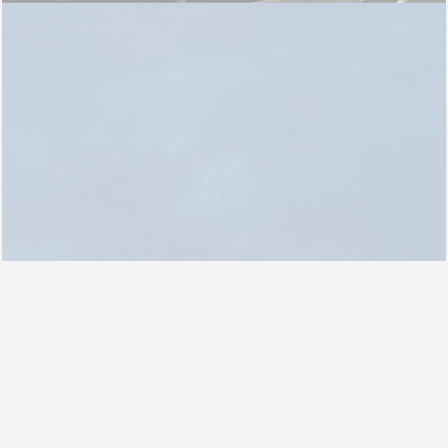
Del 6 al 10 de septiembre puedes participar en la nueva
simulación de BETA España: MEU Spain, el evento donde
decenas de jóvenes de toda Europa podrán convertirse en
los representantes de los ciudadanos europeos en las